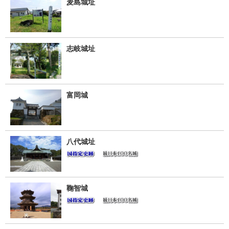
麦島城址
志岐城址
富岡城
八代城址
鞠智城