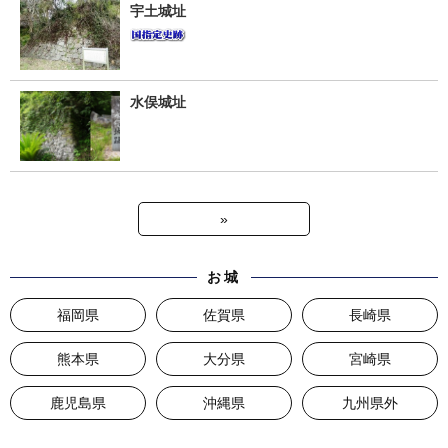
宇土城址
水俣城址
»
お城
福岡県
佐賀県
長崎県
熊本県
大分県
宮崎県
鹿児島県
沖縄県
九州県外