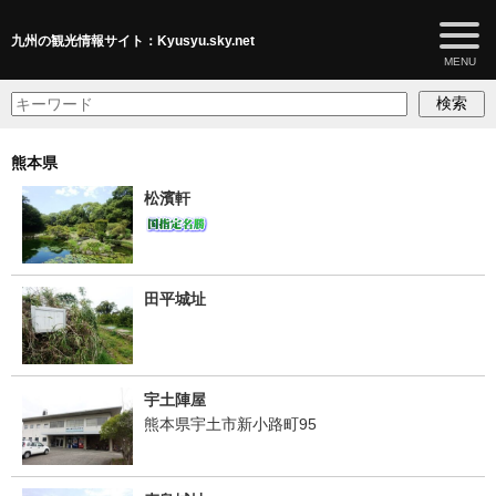
九州の観光情報サイト：Kyusyu.sky.net
検索
熊本県
松濱軒
田平城址
宇土陣屋
熊本県宇土市新小路町95