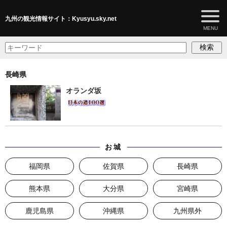
九州の観光情報サイト：Kyusyu.sky.net
検索
長崎県
オランダ坂
お城
福岡県
佐賀県
長崎県
熊本県
大分県
宮崎県
鹿児島県
沖縄県
九州県外