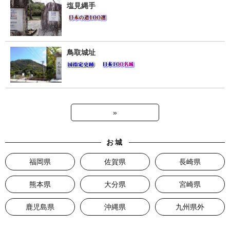
塩見縄手
鳥取城址
»
お城
福岡県
佐賀県
長崎県
熊本県
大分県
宮崎県
鹿児島県
沖縄県
九州県外