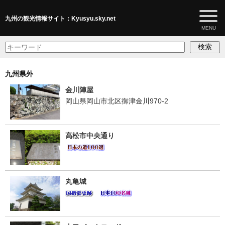
九州の観光情報サイト：Kyusyu.sky.net
検索
九州県外
金川陣屋
岡山県岡山市北区御津金川970-2
高松市中央通り
丸亀城