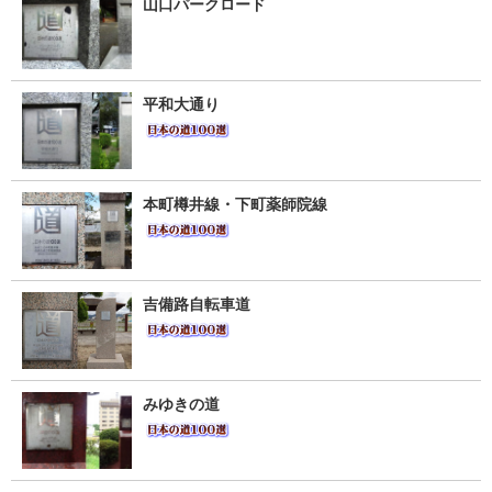
山口パークロード
平和大通り
本町樽井線・下町薬師院線
吉備路自転車道
みゆきの道