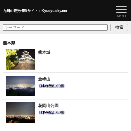
九州の観光情報サイト：Kyusyu.sky.net
検索
熊本県
熊本城
金峰山
花岡山公園