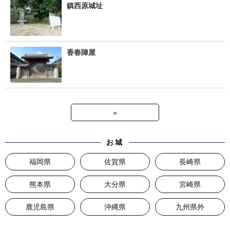
鎮西原城址
香春陣屋
»
お城
福岡県
佐賀県
長崎県
熊本県
大分県
宮崎県
鹿児島県
沖縄県
九州県外