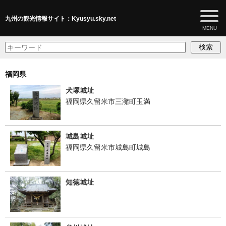
九州の観光情報サイト：Kyusyu.sky.net
検索
福岡県
犬塚城址
福岡県久留米市三潴町玉満
城島城址
福岡県久留米市城島町城島
知徳城址