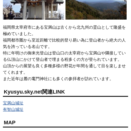
福岡県太宰府市にある宝満山は古くから北九州の霊山として隆盛を
極めていました。
福岡都市圏から至近距離で比較的登り易い為に登山者から絶大の人
気を誇っている名山です。
特に年明けの御来光登山は登山口の太宰府から宝満山や隣接してい
る仏頂山にかけて登山者で埋まる程多くの方が登られています。
山頂からの展望も良く多種多様の野花が年間を通して目を楽しませ
てくれます。
また近年は麓の竃門神社にも多くの参拝者が訪れています。
Kyusyu.sky.net関連LINK
宝満山城址
有智山城址
MAP