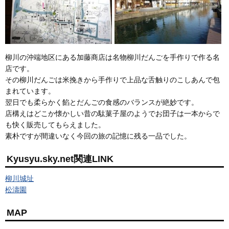
柳川の沖端地区にある加藤商店は名物柳川だんごを手作りで作る名
店です。
その柳川だんごは米挽きから手作りで上品な舌触りのこしあんで包
まれています。
翌日でも柔らかく餡とだんごの食感のバランスが絶妙です。
店構えはどこか懐かしい昔の駄菓子屋のようでお団子は一本からで
も快く販売してもらえました。
素朴ですが間違いなく今回の旅の記憶に残る一品でした。
Kyusyu.sky.net関連LINK
柳川城址
松濤園
MAP