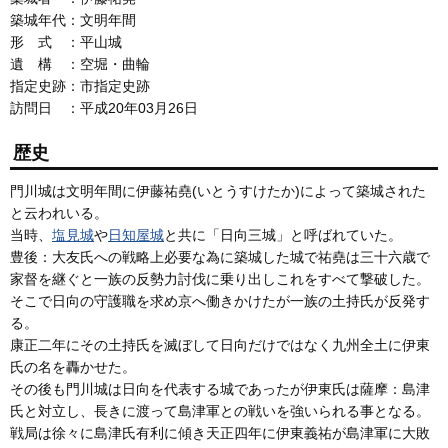
築城年代：文明年間
形 式 ：平山城
遺 構 ：空堀・曲輪
指定史跡：市指定史跡
訪問日 ：平成20年03月26日
歴史
門川城は文明年間に伊藤祐堯(いとうすけたか)によって築城された
と云われいる。
当時、
塩見城
や
日知屋城
と共に「日向三城」と呼ばれていた。
豊後：大友氏への戦略上必要な為に築城した城で祐堯は三十六歳で
家督を継ぐと一族の反勢力討伐に乗り出しこれをすべて撃破した。
そこで日向の守護職を求め京へ働きかけたが一族の土持氏が反発す
る。
康正二年にその土持氏を滅ぼして日向だけではなく九州全土に伊東
氏の名を轟かせた。
その後も門川城は日向を代表する城であったが伊東氏は薩摩：島津
氏と対立し、長きに渡って島津軍との戦いを強いられる事となる。
戦局は徐々に島津氏有利に傾き天正四年に伊東義祐が島津軍に大敗