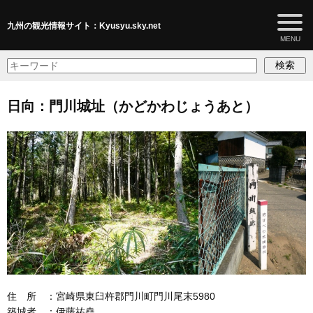
九州の観光情報サイト：Kyusyu.sky.net
検索
日向：門川城址（かどかわじょうあと）
住 所 ：宮崎県東臼杵郡門川町門川尾末5980
築城者 ：伊藤祐堯