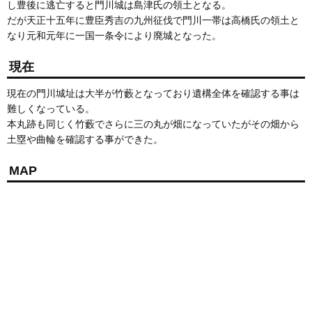
し豊後に逃亡すると門川城は島津氏の領土となる。
だが天正十五年に豊臣秀吉の九州征伐で門川一帯は高橋氏の領土と
なり元和元年に一国一条令により廃城となった。
現在
現在の門川城址は大半が竹藪となっており遺構全体を確認する事は
難しくなっている。
本丸跡も同じく竹藪でさらに三の丸が畑になっていたがその畑から
土塁や曲輪を確認する事ができた。
MAP