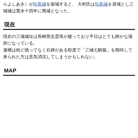
らよしあき）が
玖島城
を築城すると、 大村氏は
玖島城
を居城とし三
城城は寛永十四年に廃城となった。
現在
現在の三城城址は長崎県忠霊塔が建っており平日はとても静かな場
所になっている。
遺構は殆ど残ってなく石碑がある程度で「三城七騎籠」を期待して
来られた方は意気消沈してしまうかもしれない。
MAP