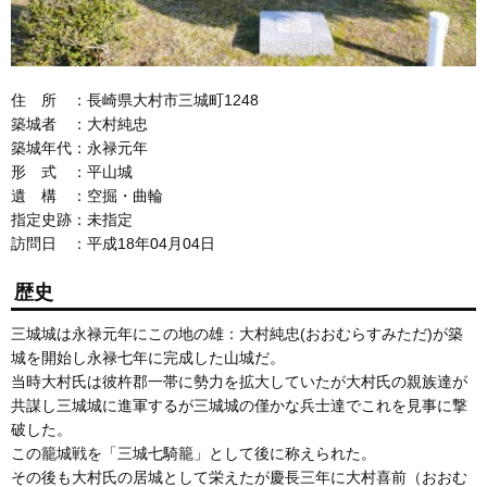
住 所 ：長崎県大村市三城町1248
築城者 ：大村純忠
築城年代：永禄元年
形 式 ：平山城
遺 構 ：空掘・曲輪
指定史跡：未指定
訪問日 ：平成18年04月04日
歴史
三城城は永禄元年にこの地の雄：大村純忠(おおむらすみただ)が築
城を開始し永禄七年に完成した山城だ。
当時大村氏は彼杵郡一帯に勢力を拡大していたが大村氏の親族達が
共謀し三城城に進軍するが三城城の僅かな兵士達でこれを見事に撃
破した。
この籠城戦を「三城七騎籠」として後に称えられた。
その後も大村氏の居城として栄えたが慶長三年に大村喜前（おおむ