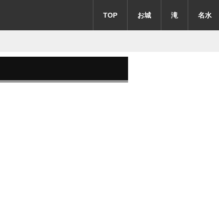
TOP
お城
滝
名水