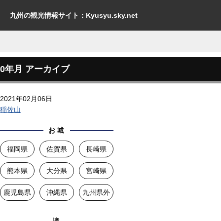
九州の観光情報サイト：Kyusyu.sky.net
0年月 アーカイブ
2021年02月06日
稲佐山
お城
福岡県
佐賀県
長崎県
熊本県
大分県
宮崎県
鹿児島県
沖縄県
九州県外