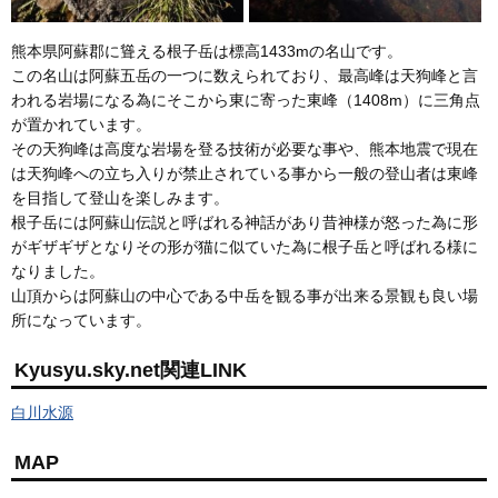
熊本県阿蘇郡に聳える根子岳は標高1433mの名山です。
この名山は阿蘇五岳の一つに数えられており、最高峰は天狗峰と言
われる岩場になる為にそこから東に寄った東峰（1408m）に三角点
が置かれています。
その天狗峰は高度な岩場を登る技術が必要な事や、熊本地震で現在
は天狗峰への立ち入りが禁止されている事から一般の登山者は東峰
を目指して登山を楽しみます。
根子岳には阿蘇山伝説と呼ばれる神話があり昔神様が怒った為に形
がギザギザとなりその形が猫に似ていた為に根子岳と呼ばれる様に
なりました。
山頂からは阿蘇山の中心である中岳を観る事が出来る景観も良い場
所になっています。
Kyusyu.sky.net関連LINK
白川水源
MAP