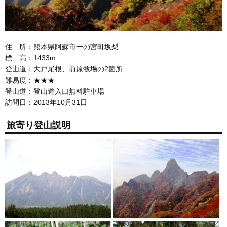
住 所：熊本県阿蘇市一の宮町坂梨
標 高：1433m
登山道：大戸尾根、前原牧場の2箇所
難易度：★★★
登山道：登山道入口無料駐車場
訪問日：2013年10月31日
旅寄り登山説明