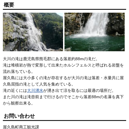
概要
大川の滝は鹿児島県熊毛郡にある落差約88mの滝だ。
滝は堆積岩が熱で変形して出来たホルンフェルスと呼ばれる岩盤を
流れ落ちている。
屋久島には大小多くの滝が存在するが大川の滝は落差・水量共に屋
久島屈指の滝として人気を集めている。
滝の近くには
大川湧水
が湧き出て涼を取るには最適の場所だ。
また川の滝は滝壺前まで行けるのでそこから落差88mの名瀑を真下
から観察出来る。
お問い合わせ
屋久島町商工観光課