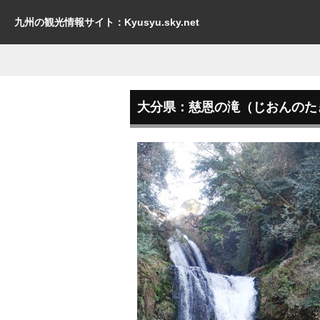
九州の観光情報サイト：Kyusyu.sky.net
大分県：慈恩の滝（じおんのた