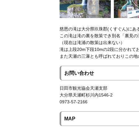
慈恩の滝は大分県玖珠郡(くすぐん)にあ
この滝は滝の裏を散策でき別名「裏見の
（現在は滝浦の散策は出来ない）
滝は上段20m下段10mの2段に分かれ
また天瀬の三瀑とも呼ばれておりこの地
お問い合わせ
日田市観光協会天瀬支部
大分県天瀬町杉川内1546-2
0973-57-2166
MAP