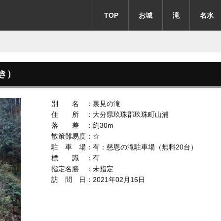
TOP
お城
滝
名水
き）
別 名 ：裏見の滝
住 所 ：大分県玖珠郡玖珠町山浦
落 差 ：約30m
散策難易度：☆
駐 車 場：有：慈恩の滝駐車場（無料20台）
標 識 ：有
指定名勝 ：未指定
訪 問 日：2021年02月16日