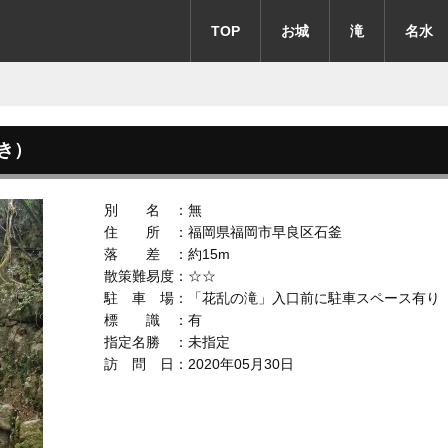
TOP
お城
滝
名水
き）
別 名 ：無
住 所 ：福岡県福岡市早良区石釜
落 差 ：約15m
散策難易度：☆☆
駐 車 場：「花乱の滝」入口前に駐車スペース有り
標 識 ：有
指定名勝 ：未指定
訪 問 日：2020年05月30日