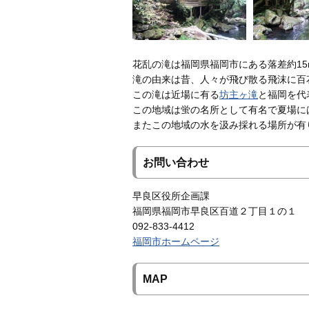
花乱の滝は福岡県福岡市にある落差約15
滝の由来は昔、人々が飛び散る飛沫に百
この滝は近場に有る
坊主ヶ滝
と福岡を代
この地域は蛍の名所として有名で夏場に
またこの地域の水を汲み採れる場所が有
お問い合わせ
早良区役所企画課
福岡県福岡市早良区百道２丁目１の１
092-833-4412
福岡市ホームページ
MAP