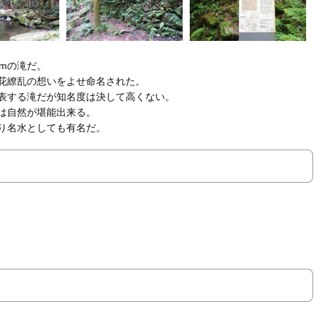
mの滝だ。
花繚乱の想いをよせ命名された。
表する滝だが知名度は決して高くない。
は自然が堪能出来る。
り名水としても有名だ。