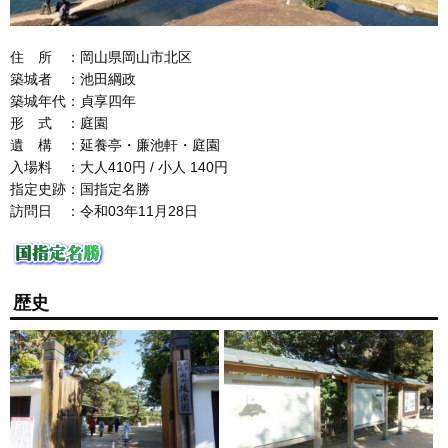
住 所 ：岡山県岡山市北区
築城者 ：池田綱政
築城年代：貞享四年
形 式 ：庭園
遺 構 ：延養亭・廉池軒・庭園
入場料 ：大人410円 / 小人 140円
指定史跡：国指定名勝
訪問日 ：令和03年11月28日
歴史