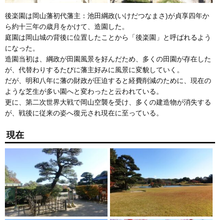
後楽園は岡山藩初代藩主：池田綱政(いけだつなまさ)が貞享四年か
ら約十三年の歳月をかけて、造園した。
庭園は岡山城の背後に位置したことから「後楽園」と呼ばれるよう
になった。
造園当初は、綱政が田園風景を好んだため、多くの田園が存在した
が、代替わりするたびに藩主好みに風景に変貌していく。
だが、明和八年に藩の財政が圧迫すると経費削減のために、現在の
ような芝生が多い園へと変わったと云われている。
更に、第二次世界大戦で岡山空襲を受け、多くの建造物が消失する
が、戦後に従来の姿へ復元され現在に至っている。
現在