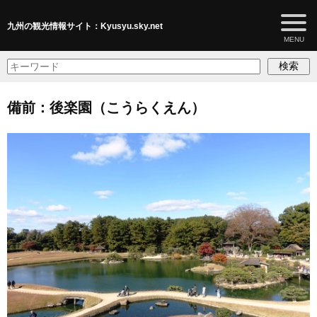
九州の観光情報サイト：Kyusyu.sky.net
検索
備前：後楽園（こうらくえん）