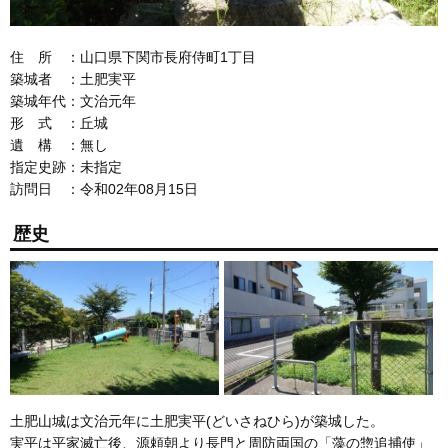
住 所 ：山口県下関市長府侍町1丁目
築城者 ：土肥実平
築城年代：文治元年
形 式 ：丘城
遺 構 ：無し
指定史跡：未指定
訪問日 ：令和02年08月15日
歴史
土肥山城は文治元年に土肥実平(どいさねひら)が築城した。
実平は平家滅亡後、源頼朝より長門と周防両国の「藻の惣追捕使」