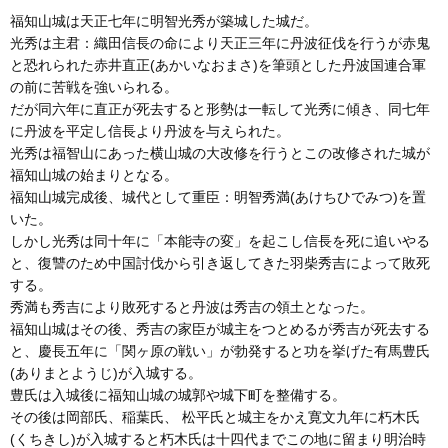
福知山城は天正七年に明智光秀が築城した城だ。
光秀は主君：織田信長の命により天正三年に丹波征伐を行うが赤鬼
と恐れられた赤井直正(あかいなおまさ)を筆頭とした丹波国連合軍
の前に苦戦を強いられる。
だが同六年に直正が死去すると形勢は一転して光秀に傾き、同七年
に丹波を平定し信長より丹波を与えられた。
光秀は福智山にあった横山城の大改修を行うとこの改修された城が
福知山城の始まりとなる。
福知山城完成後、城代として重臣：明智秀満(あけちひでみつ)を置
いた。
しかし光秀は同十年に「本能寺の変」を起こし信長を死に追いやる
と、復讐のため中国討伐から引き返してきた羽柴秀吉によって敗死
する。
秀満も秀吉により敗死すると丹波は秀吉の領土となった。
福知山城はその後、秀吉の家臣が城主をつとめるが秀吉が死去する
と、慶長五年に「関ヶ原の戦い」が勃発すると功を挙げた有馬豊氏
(ありまとようじ)が入城する。
豊氏は入城後に福知山城の城郭や城下町を整備する。
その後は岡部氏、稲葉氏、 松平氏と城主をかえ寛文九年に朽木氏
(くちきし)が入城すると朽木氏は十四代までこの地に留まり明治時