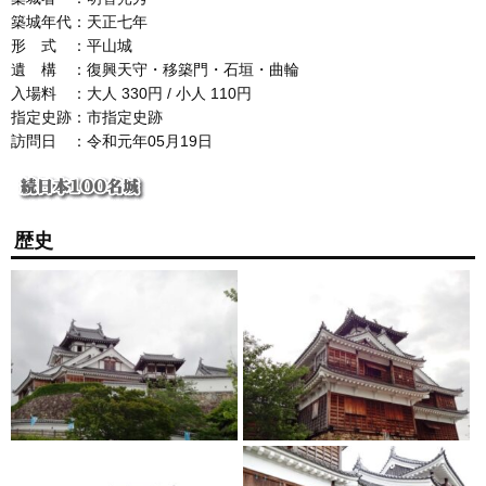
築城年代：天正七年
形 式 ：平山城
遺 構 ：復興天守・移築門・石垣・曲輪
入場料 ：大人 330円 / 小人 110円
指定史跡：市指定史跡
訪問日 ：令和元年05月19日
歴史