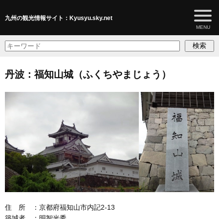
九州の観光情報サイト：Kyusyu.sky.net
検索
丹波：福知山城（ふくちやまじょう）
住 所 ：京都府福知山市内記2-13
築城者 ：明智光秀