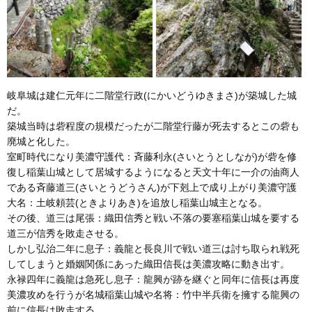
岐阜城は建仁元年に二階堂行政(にかいどうゆきまさ)が築城した城
だ。
築城当時は砦程度の規模だったが二階堂行藤が死去するとこの砦も
廃城と化した。
室町時代になり美濃守護代：斉藤利永(さいとうとしなが)が砦を修
復し稲葉山城として居城するようになると天文十年に一介の油商人
である斉藤道三(さいとうどうさん)が下剋上で成り上がり美濃守護
大名：土岐頼芸(ときよりあき)を追放し稲葉山城主となる。
その後、道三は尾張：織田信秀と戦い不落の要塞稲葉山城を要する
道三が信秀を敗走させる。
しかし弘治二年に息子：義龍と長良川で戦い道三は討ち取られ戦死
してしまうと婚姻関係にあった織田信長は美濃攻略に動き出す。
永禄四年に義龍は急死し息子：龍興が跡を継ぐと同年に信長は再度
美濃攻めを行うが名城稲葉山城や名将：竹中半兵衛を擁する龍興の
前に信長は敗走する。