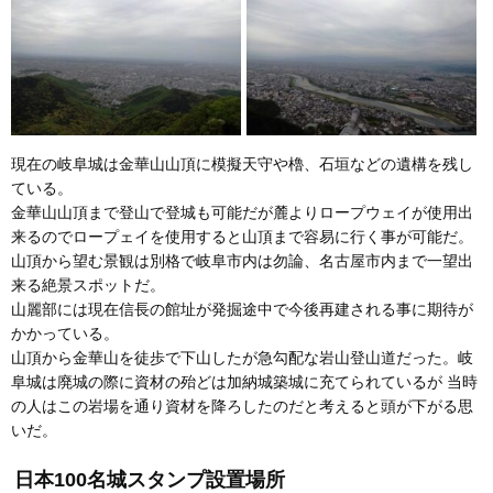
現在の岐阜城は金華山山頂に模擬天守や櫓、石垣などの遺構を残し
ている。
金華山山頂まで登山で登城も可能だが麓よりロープウェイが使用出
来るのでロープェイを使用すると山頂まで容易に行く事が可能だ。
山頂から望む景観は別格で岐阜市内は勿論、名古屋市内まで一望出
来る絶景スポットだ。
山麗部には現在信長の館址が発掘途中で今後再建される事に期待が
かかっている。
山頂から金華山を徒歩で下山したが急勾配な岩山登山道だった。岐
阜城は廃城の際に資材の殆どは加納城築城に充てられているが 当時
の人はこの岩場を通り資材を降ろしたのだと考えると頭が下がる思
いだ。
日本100名城スタンプ設置場所