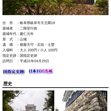
住 所 ：岐阜県岐阜市天主閣18
築城者 ：二階堂行政
築城年代：建仁元年
形 式 ：山城
遺 構 ：模擬天守・石垣・土塁
入場料 ：大人 200円 / 小人 100円
指定史跡：国指定史跡
訪問日 ：平成31年04月29日
歴史