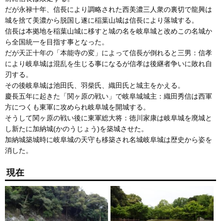
だが永禄十年、信長により調略された西美濃三人衆の裏切で龍興は
城を捨て美濃から脱国し遂に稲葉山城は信長により落城する。
信長は本拠地を稲葉山城に移すと城の名を岐阜城と改めこの名城か
ら全国統一を目指す事となった。
だが天正十年の「本能寺の変」によって信長が倒れると三男：信孝
により岐阜城は混乱を生じる事になるが信孝は後継者争いに敗れ自
刃する。
その後岐阜城は池田氏、羽柴氏、織田氏と城主をかえる。
慶長五年に起きた「関ヶ原の戦い」で岐阜城城主：織田秀信は西軍
方につくも東軍に攻められ岐阜城を開城する。
そうして関ヶ原の戦い後に東軍総大将：徳川家康は岐阜城を廃城と
し新たに加納城(かのうじょう)を築城させた。
加納城築城時に岐阜城の天守も移築され名城岐阜城は歴史から姿を
消した。
現在