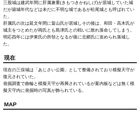
三股城は建武年間に肝属兼重(きもつきかねしげ)が居城していた城
だが築城年代などは未だに不明な城であるが松尾城とも呼ばれてい
た。
肝属氏の次は延文年間に畠山氏が居城しその後は、和田・高木氏が
城主をつとめたが両氏とも島津氏との戦いに敗れ落命してしまう。
明応四年には伊東氏の所領となるが後に北郷氏に攻められ落城し
た。
現在
現在の三俣城は「あじさい公園」として整備されており模擬天守が
復元されていた。
発掘調査で曲輪と模擬天守が再興されているが案内板などは無く模
擬天守内に発掘時の写真が飾られている。
MAP