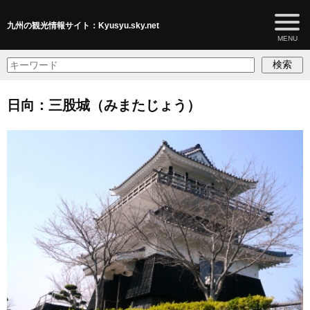
九州の観光情報サイト：Kyusyu.sky.net
検索
日向：三股城（みまたじょう）