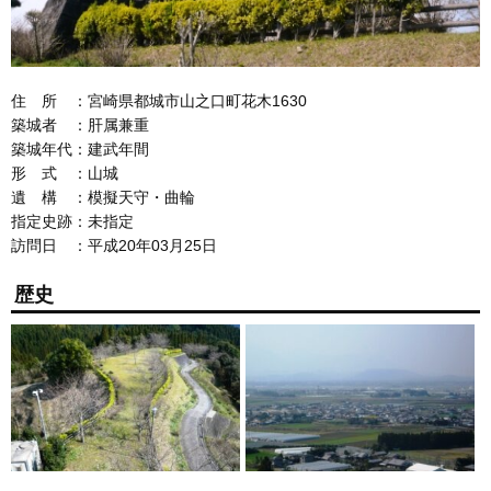
住 所 ：宮崎県都城市山之口町花木1630
築城者 ：肝属兼重
築城年代：建武年間
形 式 ：山城
遺 構 ：模擬天守・曲輪
指定史跡：未指定
訪問日 ：平成20年03月25日
歴史