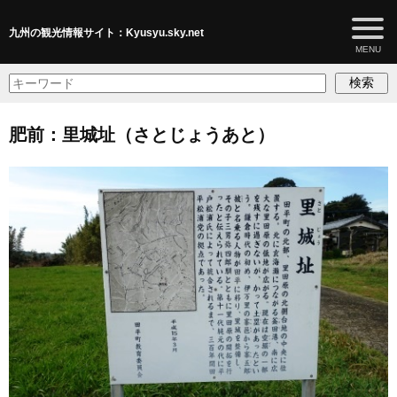
九州の観光情報サイト：Kyusyu.sky.net
検索
肥前：里城址（さとじょうあと）