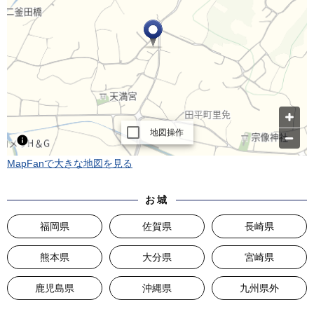
MapFanで大きな地図を見る
お城
福岡県
佐賀県
長崎県
熊本県
大分県
宮崎県
鹿児島県
沖縄県
九州県外