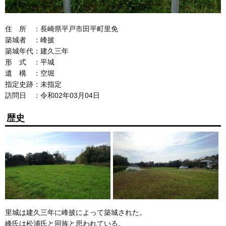
住 所 ：長崎県平戸市田平町里免
築城者 ：峰披
築城年代：建久三年
形 式 ：平城
遺 構 ：空堀
指定史跡：未指定
訪問日 ：令和02年03月04日
歴史
里城は建久三年に峰披によって築城された。
峰氏は松浦氏と同族と思われている。