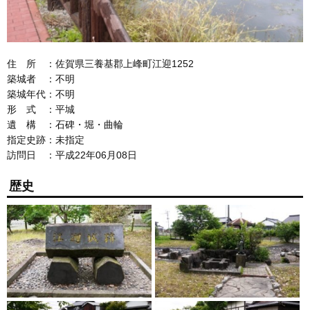
住 所 ：佐賀県三養基郡上峰町江迎1252
築城者 ：不明
築城年代：不明
形 式 ：平城
遺 構 ：石碑・堀・曲輪
指定史跡：未指定
訪問日 ：平成22年06月08日
歴史