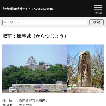
九州の観光情報サイト：Kyusyu.sky.net
検索
肥前：唐津城（からつじょう）
住 所 ：賀県唐津市東城内8
築城者 ：寺沢広高