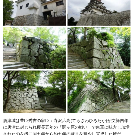
唐津城は豊臣秀吉の家臣：寺沢広高(てらざわひろたか)が文禄四年
に唐津に封じられ慶長五年の「関ヶ原の戦い」で東軍に味方し加増
されたのを機に同七年から約七年の歳月を費やし完成した城だ。