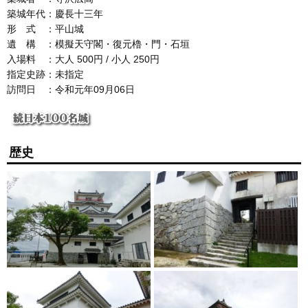
築城年代：慶長十三年
形 式 ：平山城
遺 構 ：模擬天守閣・復元櫓・門・石垣
入場料 ：大人 500円 / 小人 250円
指定史跡：未指定
訪問日 ：令和元年09月06日
歴史