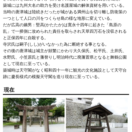
築城には九州大名の助力を受け名護屋城の解体資材を用いている。
当時の唐津城は陸続きだったが城がある満州山を切り離し防衛策の
一つとして人口の川をつくらせ島の様な地形に変えている。
だが広高の嫡男：堅高(かたたか)は寛永十四年に起きた「島原の
乱」で一揆側に攻められた責任を取らされ天草四万石を没収される
と正保四年に自殺する。
寺沢氏は嗣子(しし)がいなかった為に断絶する事となる。
その後の唐津城は城主が頻繁にかわり大久保氏、松平氏、土井氏、
水野氏、小笠原氏と藩替りし明治時代に廃藩置県となると舞鶴公園
として現在に至っている。
築城時は天守閣がなく昭和四十一年に観光の文化施設として天守台
跡に慶長様式の模擬天守閣を造り現在に至っている。
現在