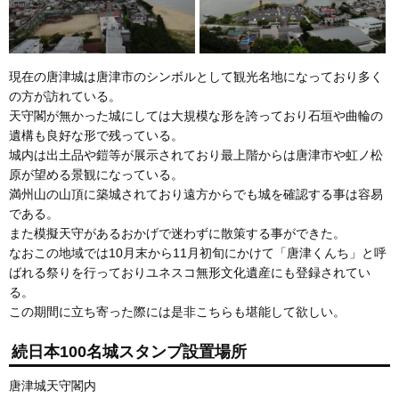
現在の唐津城は唐津市のシンボルとして観光名地になっており多く
の方が訪れている。
天守閣が無かった城にしては大規模な形を誇っており石垣や曲輪の
遺構も良好な形で残っている。
城内は出土品や鎧等が展示されており最上階からは唐津市や虹ノ松
原が望める景観になっている。
満州山の山頂に築城されており遠方からでも城を確認する事は容易
である。
また模擬天守があるおかげで迷わずに散策する事ができた。
なおこの地域では10月末から11月初旬にかけて「唐津くんち」と呼
ばれる祭りを行っておりユネスコ無形文化遺産にも登録されてい
る。
この期間に立ち寄った際には是非こちらも堪能して欲しい。
続日本100名城スタンプ設置場所
唐津城天守閣内