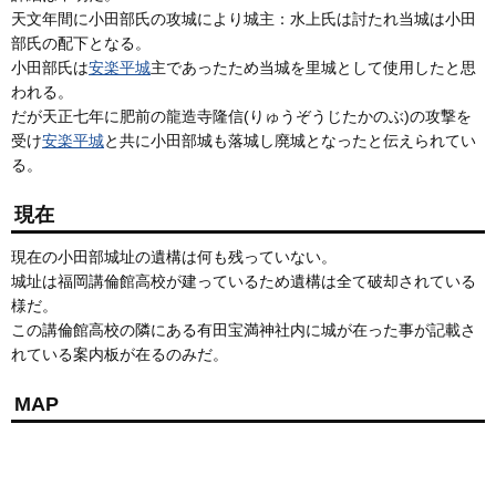
天文年間に小田部氏の攻城により城主：水上氏は討たれ当城は小田
部氏の配下となる。
小田部氏は
安楽平城
主であったため当城を里城として使用したと思
われる。
だが天正七年に肥前の龍造寺隆信(りゅうぞうじたかのぶ)の攻撃を
受け
安楽平城
と共に小田部城も落城し廃城となったと伝えられてい
る。
現在
現在の小田部城址の遺構は何も残っていない。
城址は福岡講倫館高校が建っているため遺構は全て破却されている
様だ。
この講倫館高校の隣にある有田宝満神社内に城が在った事が記載さ
れている案内板が在るのみだ。
MAP