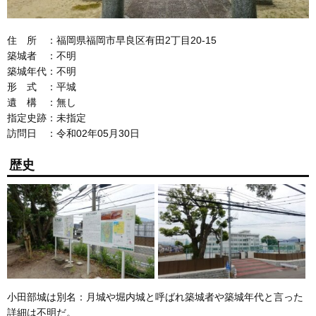
住 所 ：福岡県福岡市早良区有田2丁目20-15
築城者 ：不明
築城年代：不明
形 式 ：平城
遺 構 ：無し
指定史跡：未指定
訪問日 ：令和02年05月30日
歴史
小田部城は別名：月城や堀内城と呼ばれ築城者や築城年代と言った
詳細は不明だ。