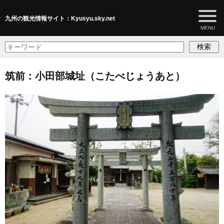
九州の観光情報サイト：Kyusyu.sky.net
検索
筑前：小田部城址（こたべじょうあと）