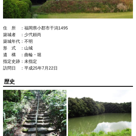
住 所 ：福岡県小郡市干潟1495
築城者 ：少弐頼尚
築城年代：不明
形 式 ：山城
遺 構 ：曲輪・堀
指定史跡：未指定
訪問日 ：平成25年7月22日
歴史