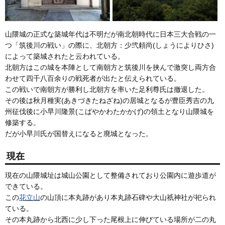
山隈城の正式な築城年代は不明だが南北朝時代に日本三大合戦の一
つ「筑後川の戦い」の際に、北朝方：少弐頼尚(しょうによりひさ)
によって築城されたと云われている。
北朝方はこの城を本陣として南朝方と筑後川を挟んで激突し両方合
わせて四千八百余りの戦死者が出たと伝えられている。
この戦いで南朝方が勝利し北朝方を率いた足利尊氏は撤退した。
その後は秋月種実(あきづきたねざね)の居城となるが豊臣秀吉の九
州征伐後に小早川隆景(こばやかわたかかげ)の領土となり山隈城を
修築する。
だが小早川氏が国替えになると廃城となった。
現在
現在の山隈城址は城山公園として整備されており公園内に遊歩道が
できている。
この
花立山
の山頂に本丸跡があり本丸跡石碑や大山祇神社が祀られ
ている。
その本丸跡から北西に少し下った尾根上に伸びている場所が二の丸