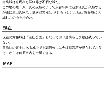
舞岳城は今現在も詳細等は不明な城だ。
この地の雄：原田氏の支城のようで永禄年間に波多江氏が入城する
が後に原田氏家老：笠次郎繁種(かさじろうしげたね)が舞岳城に入
城しこの地を治めた。
現在
現在の舞岳城は「笹山公園」となっており遺構らしき物は残ってい
ない。
前原駅の裏手にある城址で主郭部分には今は慰霊塔が祀られており
そこからは前原市内を一望できる。
MAP