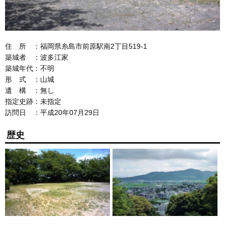
住 所 ：福岡県糸島市前原駅南2丁目519-1
築城者 ：波多江家
築城年代：不明
形 式 ：山城
遺 構 ：無し
指定史跡：未指定
訪問日 ：平成20年07月29日
歴史